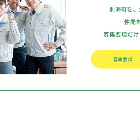
別海町を、
仲間
募集要項だけ
募集要項